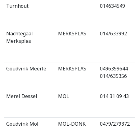
Turnhout
014634549
Nachtegaal
MERKSPLAS
014/633992
Merksplas
Goudvink Meerle
MERKSPLAS
0496399644
014/635356
Merel Dessel
MOL
014 31 09 43
Goudvink Mol
MOL-DONK
0479/279372