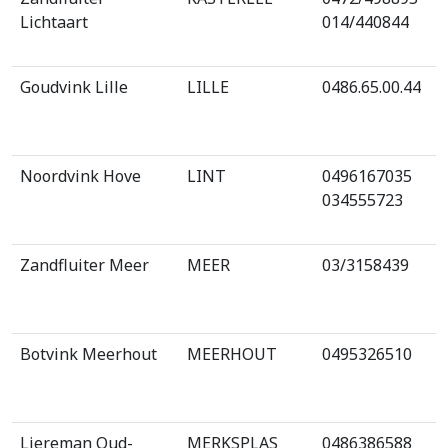
Lichtaart
014/440844
Goudvink Lille
LILLE
0486.65.00.44
Noordvink Hove
LINT
0496167035
034555723
Zandfluiter Meer
MEER
03/3158439
Botvink Meerhout
MEERHOUT
0495326510
Liereman Oud-
MERKSPLAS
0486386588