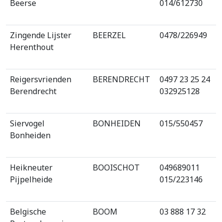
Beerse
014/612730
Zingende Lijster
BEERZEL
0478/226949
Herenthout
Reigersvrienden
BERENDRECHT
0497 23 25 24
Berendrecht
032925128
Siervogel
BONHEIDEN
015/550457
Bonheiden
Heikneuter
BOOISCHOT
049689011
Pijpelheide
015/223146
Belgische
BOOM
03 888 17 32