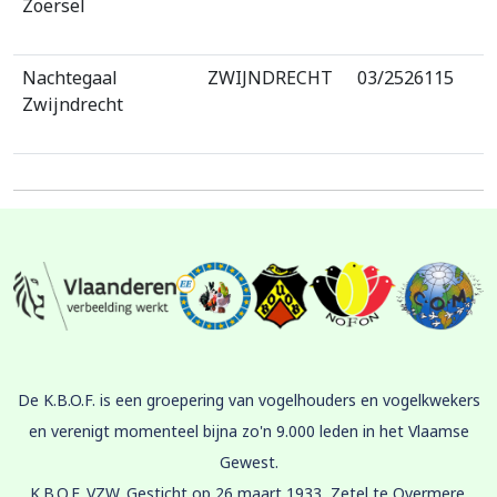
Zoersel
Nachtegaal
ZWIJNDRECHT
03/2526115
Zwijndrecht
De K.B.O.F. is een groepering van vogelhouders en vogelkwekers
en verenigt momenteel bijna zo'n 9.000 leden in het Vlaamse
Gewest.
K.B.O.F. VZW. Gesticht op 26 maart 1933, Zetel te Overmere.