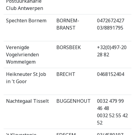
Postuurkanarie
Club Antwerpen
Spechten Bornem
BORNEM-
0472672427
BRANST
03/8891795
Verenigde
BORSBEEK
+32(0)497-20
Vogelvrienden
28 82
Wommelgem
Heikneuter St Job
BRECHT
0468152404
in 't Goor
Nachtegaal Tisselt
BUGGENHOUT
0032 479 99
46 48
0032 52 55 42
52
't Klavertopje
EDEGEM
03/4580197