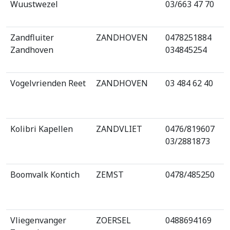
Wuustwezel
03/663 47 70
Zandfluiter
ZANDHOVEN
0478251884
Zandhoven
034845254
Vogelvrienden Reet
ZANDHOVEN
03 484 62 40
Kolibri Kapellen
ZANDVLIET
0476/819607
03/2881873
Boomvalk Kontich
ZEMST
0478/485250
Vliegenvanger
ZOERSEL
0488694169