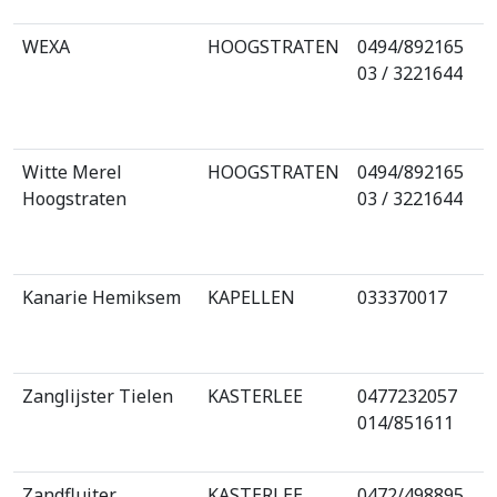
WEXA
HOOGSTRATEN
0494/892165
03 / 3221644
Witte Merel
HOOGSTRATEN
0494/892165
Hoogstraten
03 / 3221644
Kanarie Hemiksem
KAPELLEN
033370017
Zanglijster Tielen
KASTERLEE
0477232057
014/851611
Zandfluiter
KASTERLEE
0472/498895