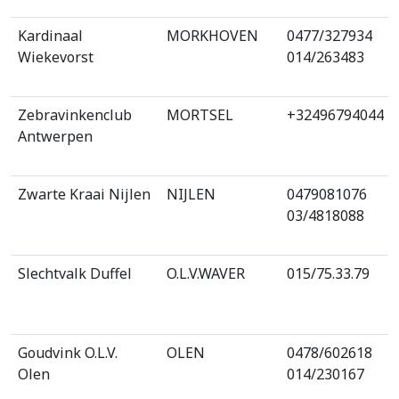
Kardinaal
MORKHOVEN
0477/327934
Wiekevorst
014/263483
Zebravinkenclub
MORTSEL
+32496794044
Antwerpen
Zwarte Kraai Nijlen
NIJLEN
0479081076
03/4818088
Slechtvalk Duffel
O.L.V.WAVER
015/75.33.79
Goudvink O.L.V.
OLEN
0478/602618
Olen
014/230167